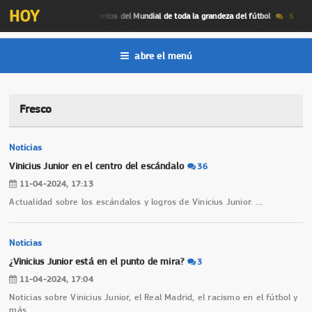
HOY
es momentos
los mej
Momentos del Mundial de toda la grandeza del fútbol
5
abre el menú
Fresco
Noticias
Vinicius Junior en el centro del escándalo
36
11-04-2024, 17:13
Actualidad sobre los escándalos y logros de Vinicius Junior.
...
Noticias
¿Vinicius Junior está en el punto de mira?
3
11-04-2024, 17:04
Noticias sobre Vinicius Junior, el Real Madrid, el racismo en el fútbol y
más.
...