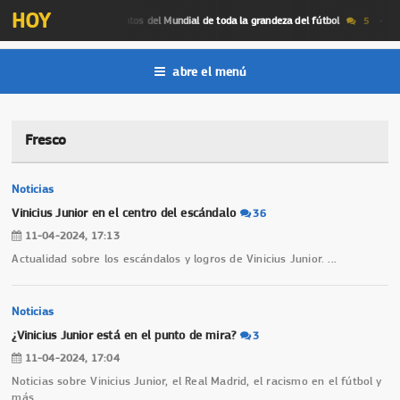
HOY
es momentos
los mej
Momentos del Mundial de toda la grandeza del fútbol
5
abre el menú
Fresco
Noticias
Vinicius Junior en el centro del escándalo
36
11-04-2024, 17:13
Actualidad sobre los escándalos y logros de Vinicius Junior.
...
Noticias
¿Vinicius Junior está en el punto de mira?
3
11-04-2024, 17:04
Noticias sobre Vinicius Junior, el Real Madrid, el racismo en el fútbol y
más.
...