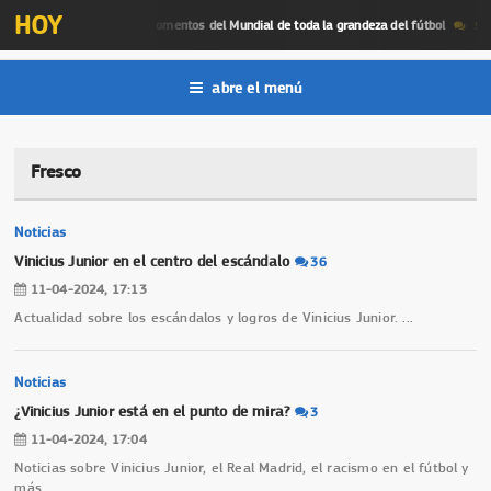
HOY
 mejores momentos
l
Momentos del Mundial de toda la grandeza del fútbol
5
abre el menú
Fresco
Noticias
Vinicius Junior en el centro del escándalo
36
11-04-2024, 17:13
Actualidad sobre los escándalos y logros de Vinicius Junior.
...
Noticias
¿Vinicius Junior está en el punto de mira?
3
11-04-2024, 17:04
Noticias sobre Vinicius Junior, el Real Madrid, el racismo en el fútbol y
más.
...